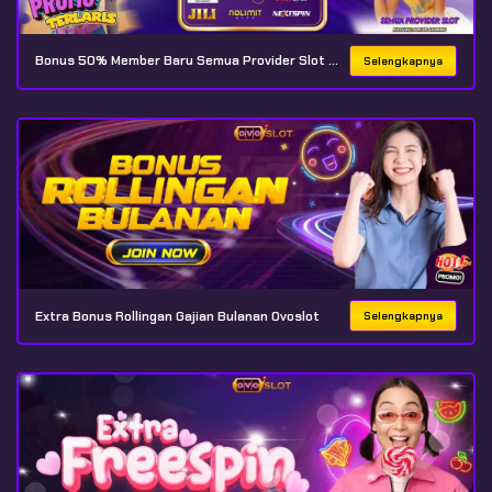
Bonus 50% Member Baru Semua Provider Slot Online
Selengkapnya
Extra Bonus Rollingan Gajian Bulanan Ovoslot
Selengkapnya