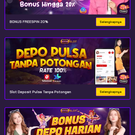
BONUS FREESPIN 20%
Selengkapnya
Slot Deposit Pulsa Tanpa Potongan
Selengkapnya