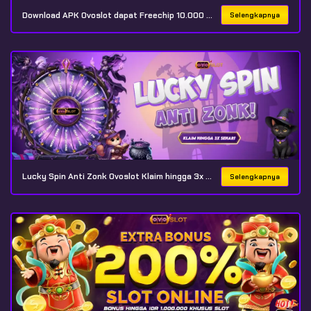
Download APK Ovoslot dapat Freechip 10.000 Rupiah
Selengkapnya
Lucky Spin Anti Zonk Ovoslot Klaim hingga 3x Sehari
Selengkapnya