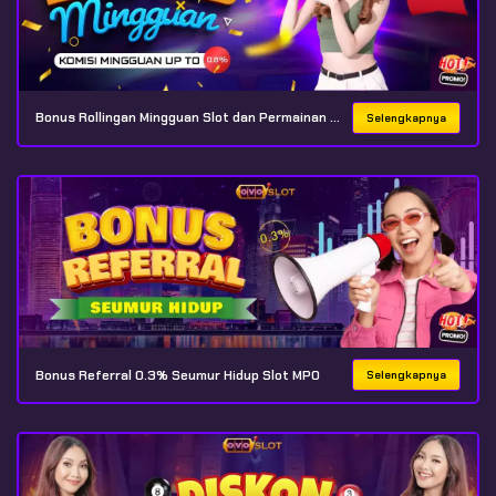
Bonus Rollingan Mingguan Slot dan Permainan Lain
Selengkapnya
Bonus Referral 0.3% Seumur Hidup Slot MPO
Selengkapnya