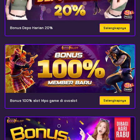
Bonus Depo Harian 20%
Selengkapnya
Bonus 100% slot Mpo game di ovoslot
Selengkapnya